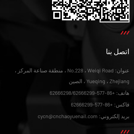
اتصل بنا
عنوان: No.228 ، Weiqi Road ، منطقة صناعة المركز ،
Yueqing ، Zhejiang ، الصين
هاتف: +86-577-62666298/62666299
فاكس: +86-577-62666299
بريد إلكتروني: cycn@cnchaoyuenail.com