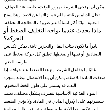
يمكن أن يرتخي الشريط بمرور الوقت، خاصة عند الحواف.
تظل الدبابيس ثابتة ما لم تتم إزالتها عن قصد. وهذا يمنح
التغليف ثباتًا أكثر اتساقًا عبر ظروف المعالجة المختلفة.
ماذا يحدث عندما يواجه التغليف الضغط أو
الحركة؟
نادراً ما تكون بيئات النقل والتخزين ثابتة. يمكن تكديس
الصناديق أو نقلها أو ضغطها. تطبق كل حركة ضغطًا على
طريقة الختم.
غالبًا ما يتفاعل الشريط مع هذا الضغط عند حوافه. إذا
ضعفت المادة اللاصقة، يمكن أن يبدأ الانفصال ببطء. بمجرد
البدء، قد يستمر على طول الخط المختوم.
المواد الغذائية الأساسية تتصرف بشكل مختلف. تعتمد
سيطرتهم على الإدراج المادي في المادة. ولا يؤدي الضغط
إلى عكس هذا الارتباط بسهولة. حتى في ظل المعالجة