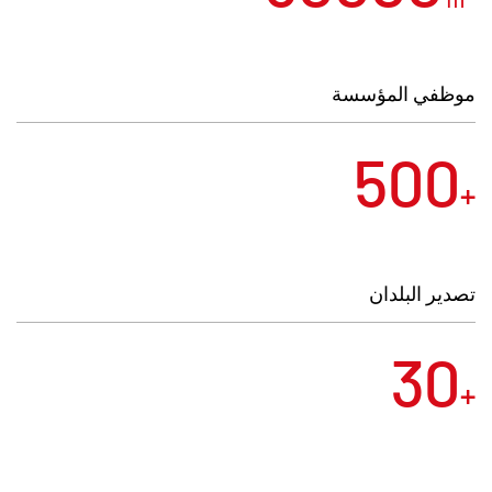
الطلبات بالجملة في غضون 8 أيام، مما يضمن
التسليم المستقر وفي الوقت المناسب. تلتزم الشركة
بفلسفة الأعمال التي تركز على العملاء، وتعمل
موظفي المؤسسة
باستمرار على التحسين والابتكار لتلبية متطلبات
500
السوق. ونرحب بحرارة بالزبائن الجدد والحاليين
+
لزيارة مصنعنا واستكشاف فرص العمل.
تصدير البلدان
30
+