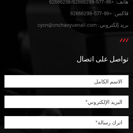
هاتف: +86-577-62666298/62666299
فاكس: +86-577-62666299
بريد إلكتروني: cycn@cnchaoyuenail.com
تواصل على اتصال