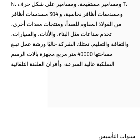
N، ومسامير مستقيمة، ومسامير على شكل حرف T،
ومسدسات أظافر نحاسية، و 304 مسدسات أظافر
من الفولاذ المقاوم للصدأ، ومنتجات معدات أخرى،
تخدم صناعات مثل البناء، والأثاث، والسيارات،
والثقافة والتعليم. تمتلك الشركة حاليًا ورشة عمل تبلغ
مساحتها 40000 متر مربع مجهزة بآلات الرسم
السلكية عالية السرعة، وأفران الغلفنة التلقائية
بالكامل، وآلات ملء الغراء عالية التردد، وآلات
المسامير الهيدروليكية، وغيرها. ويبلغ إنتاجنا اليومي
150 طنا، ويتجاوز إنتاجه السنوي 000 45 طن. يتم
تصدير منتجاتنا إلى أكثر من 20 دولة ومنطقة، بما في
ذلك أوروبا وأمريكا والشرق الأوسط وجنوب شرق
آسيا.
لدينا فريق محترف للبحث والتطوير ونستخدم أسلاك
سنوات التأسيس