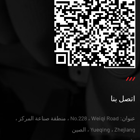
اتصل بنا
عنوان: No.228 ، Weiqi Road ، منطقة صناعة المركز ،
Yueqing ، Zhejiang ، الصين