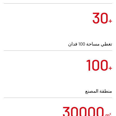
قياسية موحدة كمواد خام أساسية. ويتم تصنيع منتجاتنا
30
من خلال عمليات موحدة، بما في ذلك رسم الأسلاك،
+
والغلفنة، وتعبئة الغراء، وصنع الأظافر. الشركة لديها
مؤهلات كاملة، بما في ذلك شهادات ISO9001 و
ISO14001. وقد خصصنا موظفين لفحص الجودة
تغطي مساحة 100 فدان
ومعدات متقدمة، مثل آلات اختبار الشد، وأجهزة
اختبار الصلابة من طراز روكويل، وأجهزة العرض،
100
لضمان رقابة صارمة على الجودة وجودة المنتج
+
الممتازة.
فلدينا مساحة تخزين تزيد على 3000 متر مربع، بسعة
تتجاوز 50000 صندوق. ويتألف فريقنا للوجستيات من
منطقة المصنع
10 موظفين للتغليف، يتعاملون مع حجم تغليف يبلغ
000 20 صندوق يوميا. وتشحن البضائع الموقعية في
30000
غضون 48 ساعة، وتنتج العينات في 5 أيام، وتسلم
㎡