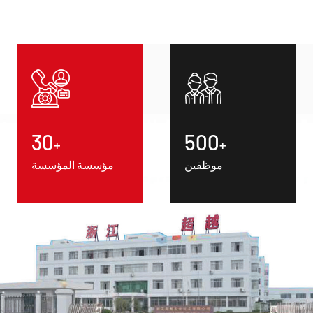
30
500
+
+
موظفين
مؤسسة المؤسسة