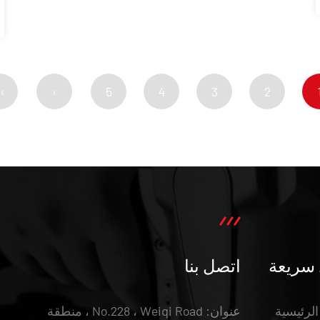
›
›
5
4
3
2
 سريعة
اتصل بنا
لرئيسية
عنوان: No.228 ، Weiqi Road ، منطقة