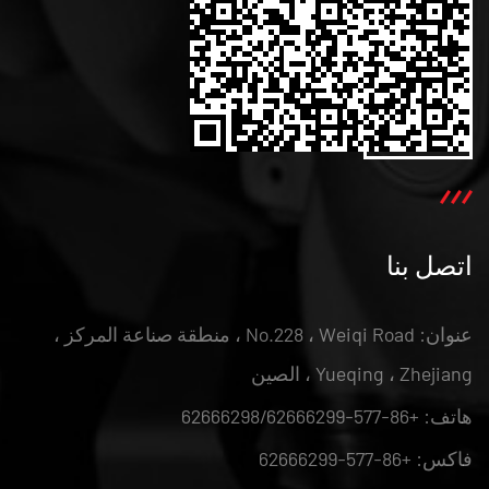
اتصل بنا
عنوان: No.228 ، Weiqi Road ، منطقة صناعة المركز ،
Yueqing ، Zhejiang ، الصين
هاتف: +86-577-62666298/62666299
فاكس: +86-577-62666299