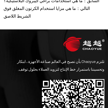
السابق：ما هي استخدامات براغي جيبروك البلاستيكية؟
التالي：ما هي مزايا استخدام الكرتون المغلق فوق
الشريط اللاصق
تلتزم Chaoyue بأن تصبح في العالم صناعة الأجهزة ، ابتكار
وتحسيننا باستمرار خط الإنتاج لتزويد العملاء بحلول توقف.