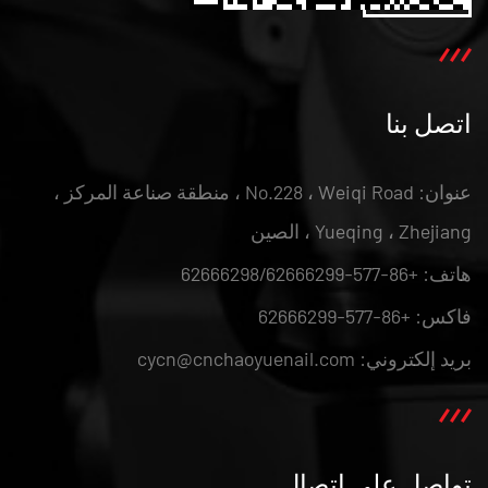
اتصل بنا
عنوان: No.228 ، Weiqi Road ، منطقة صناعة المركز ،
Yueqing ، Zhejiang ، الصين
هاتف: +86-577-62666298/62666299
فاكس: +86-577-62666299
بريد إلكتروني: cycn@cnchaoyuenail.com
تواصل على اتصال