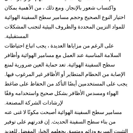
واكتساب شعور بالإنجاز. ومع ذلك ، من الأهمية بمكان
اختيار النوع الصحيح وحجم مسامير سطح السفينة الهوائية
للمواد التزيين المحددة والظروف البيئية لتجنب المشكلات
المستقبلية.
على الرغم من مزاياها العديدة ، يجب اتباع احتياطات
السلامة المناسبة عند العمل مع مسامير الهوائية وأظافر
سطح السفينة الهوائية. تعد حماية العين ضرورية لمنع
الإصابة من الحطام المتطاير أو الأظافر غير المرغوب فيها.
يجب على المستخدمين أيضًا التأكد من الحفاظ على ضاغط
الهواء ومسدس الأظافر بشكل صحيح واستخدامه وفقًا
لإرشادات الشركة المصنعة.
مسامير سطح السفينة الهوائية
أصبحت مكونًا لا غنى عنه
من بناء سطح السفينة الحديث. إن قدرتهم على توفير
التثبيت السريع ودائم ومتسق يجعلهم الخيار المفضل للعديد