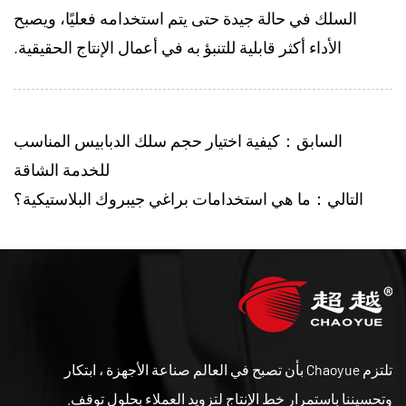
السلك في حالة جيدة حتى يتم استخدامه فعليًا، ويصبح
الأداء أكثر قابلية للتنبؤ به في أعمال الإنتاج الحقيقية.
السابق：كيفية اختيار حجم سلك الدبابيس المناسب
للخدمة الشاقة
التالي：ما هي استخدامات براغي جيبروك البلاستيكية؟
تلتزم Chaoyue بأن تصبح في العالم صناعة الأجهزة ، ابتكار
وتحسيننا باستمرار خط الإنتاج لتزويد العملاء بحلول توقف.