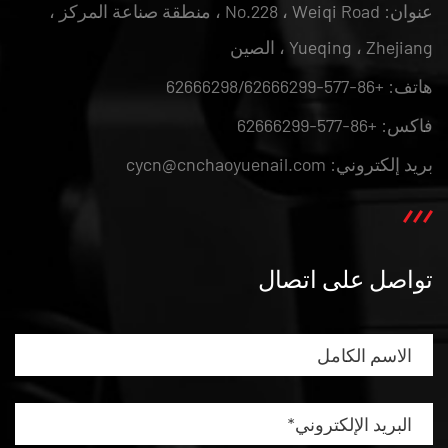
عنوان: No.228 ، Weiqi Road ، منطقة صناعة المركز ،
Yueqing ، Zhejiang ، الصين
هاتف: +86-577-62666298/62666299
فاكس: +86-577-62666299
بريد إلكتروني: cycn@cnchaoyuenail.com
تواصل على اتصال