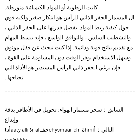
كانت الرطوبة أو المواد الكيميائية متورطة.
ال
المسمار الحفر الذاتي للرأس
هو ابتكار صغير ولكنه قوي
حول كيفية ربط المواد. بفضل قدرتها على الحفر الذاتي ،
والتشطيب السلس ، والتوافق الواسع ، فإنه يبسط المهام
مع تقديم نتائج قوية ودائمة. إذا كنت تبحث عن قفل موثوق
وسهل الاستخدام يوفر الوقت دون المساومة على القوة ،
فإن برغي الحفر ذاتي الرأس المستدير هو الأداة التي
تحتاجها .
السابق：سحر مسمار الهواء: تحويل فن الأظافر بدقة
وإبداع
التالي：أhmiة chysmaar chlحفr alذaaty allrأts
hldaئray