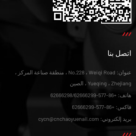
اتصل بنا
عنوان: No.228 ، Weiqi Road ، منطقة صناعة المركز ،
Yueqing ، Zhejiang ، الصين
هاتف: +86-577-62666298/62666299
فاكس: +86-577-62666299
بريد إلكتروني: cycn@cnchaoyuenail.com